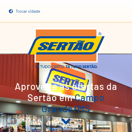
Trocar cidade
Aproveite as ofertas da
Sertão em
Campo
Grande/MS