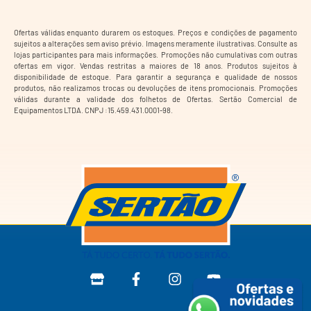
Ofertas válidas enquanto durarem os estoques. Preços e condições de pagamento
sujeitos a alterações sem aviso prévio. Imagens meramente ilustrativas. Consulte as
lojas participantes para mais informações. Promoções não cumulativas com outras
ofertas em vigor. Vendas restritas a maiores de 18 anos. Produtos sujeitos à
disponibilidade de estoque. Para garantir a segurança e qualidade de nossos
produtos, não realizamos trocas ou devoluções de itens promocionais. Promoções
válidas durante a validade dos folhetos de Ofertas. Sertão Comercial de
Equipamentos LTDA. CNPJ :15.459.431.0001-98.