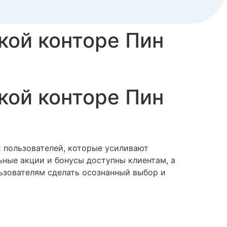
кой конторе Пин
кой конторе Пин
 пользователей, которые усиливают
ьные акции и бонусы доступны клиентам, а
ьзователям сделать осознанный выбор и