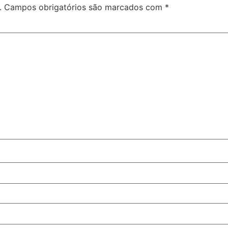
.
Campos obrigatórios são marcados com
*