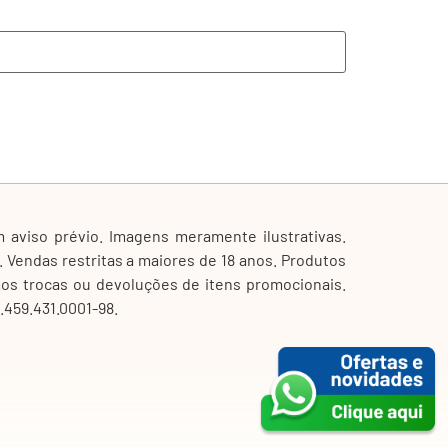
 aviso prévio. Imagens meramente ilustrativas.
 Vendas restritas a maiores de 18 anos. Produtos
amos trocas ou devoluções de itens promocionais.
.459.431.0001-98.