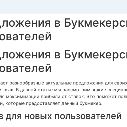
ложения в Букмекерс
зователей
ложения в Букмекерс
зователей
ает разнообразные актуальные предложения для своих
грыш. В данной статье мы рассмотрим, какие специал
для максимизации прибыли от ставок. Это поможет пол
и, которые предоставляет данный букмекер.
в для новых пользователей