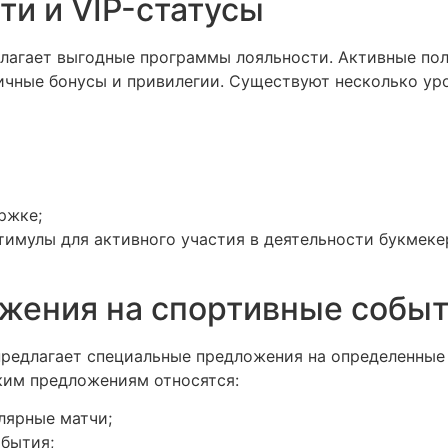
и и VIP-статусы
лагает выгодные программы лояльности. Активные пол
ичные бонусы и привилегии. Существуют несколько уро
ржке;
тимулы для активного участия в деятельности букмек
жения на спортивные собы
редлагает специальные предложения на определенные 
ким предложениям относятся:
лярные матчи;
бытия;