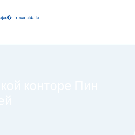
ojas
Trocar cidade
кой конторе Пин
ей