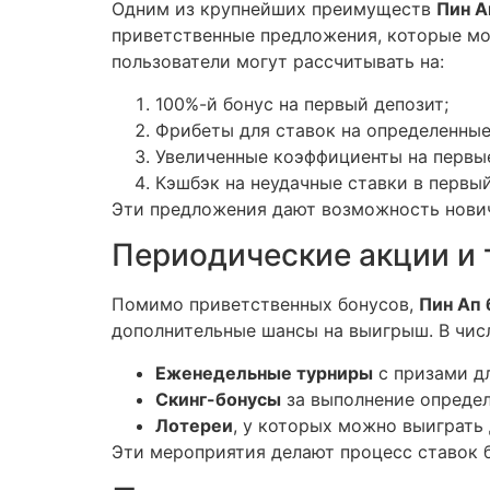
Одним из крупнейших преимуществ
Пин А
приветственные предложения, которые мо
пользователи могут рассчитывать на:
100%-й бонус на первый депозит;
Фрибеты для ставок на определенные
Увеличенные коэффициенты на первые
Кэшбэк на неудачные ставки в первый
Эти предложения дают возможность нович
Периодические акции и
Помимо приветственных бонусов,
Пин Ап 
дополнительные шансы на выигрыш. В чис
Еженедельные турниры
с призами дл
Скинг-бонусы
за выполнение определ
Лотереи
, у которых можно выиграть
Эти мероприятия делают процесс ставок б