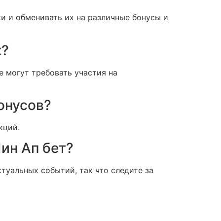
ки и обменивать их на различные бонусы и
к?
е могут требовать участия на
онусов?
кций.
ин Ап бет?
туальных событий, так что следите за