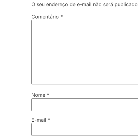
O seu endereço de e-mail não será publicado
Comentário
*
Nome
*
E-mail
*