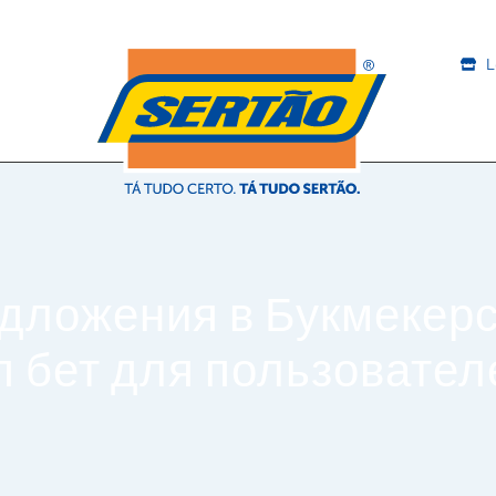
L
дложения в Букмекерс
п бет для пользовател