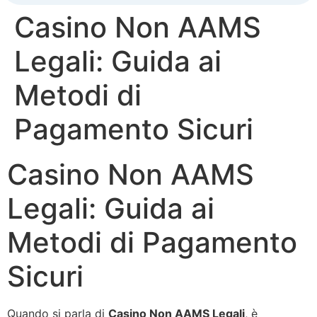
Casino Non AAMS
Legali: Guida ai
Metodi di
Pagamento Sicuri
Casino Non AAMS
Legali: Guida ai
Metodi di Pagamento
Sicuri
Quando si parla di
Casino Non AAMS Legali
, è