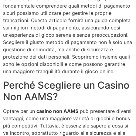
fondamentale comprendere quali metodi di pagamento
sicuri possiamo utilizzare per gestire le proprie
transazioni. Questo articolo fornirà una guida completa
sui migliori metodi di pagamento, assicurando così
un’esperienza di gioco serena e senza preoccupazioni.
Scegliere il giusto metodo di pagamento non è solo una
questione di comodità, ma anche di sicurezza e
protezione dei dati personali. Scopriremo insieme quali
sono le opzioni disponibili e come possono garantire
una maggiore tranquillità durante il gioco online.
Perché Scegliere un Casino
Non AAMS?
Optare per un
casino non AAMS
può presentare diversi
vantaggi, come una maggiore varietà di giochi e bonus
più competitivi. Tuttavia, è essenziale sapere a cosa si
va incontro, soprattutto riguardo alla sicurezza e alla