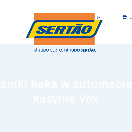
L
aniki haka w automaci
kasynie Vox