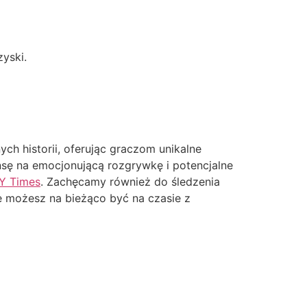
yski.
h historii, oferując graczom unikalne
nsę na emocjonującą rozgrywkę i potencjalne
Y Times
. Zachęcamy również do śledzenia
e możesz na bieżąco być na czasie z