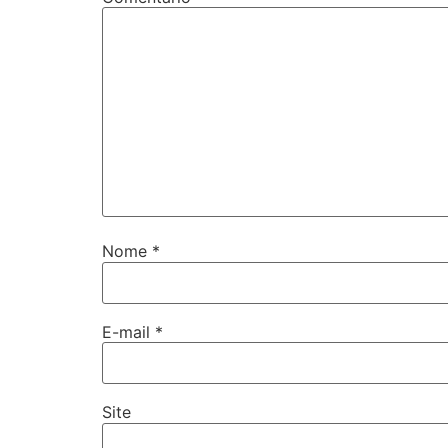
Nome
*
E-mail
*
Site