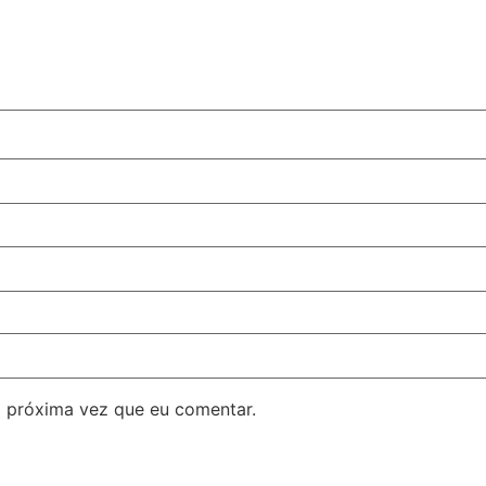
 próxima vez que eu comentar.