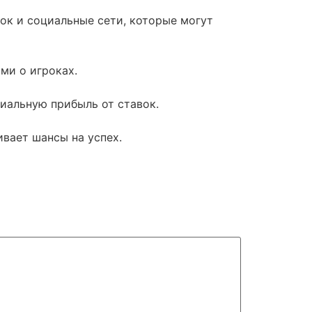
ок и социальные сети, которые могут
ми о игроках.
иальную прибыль от ставок.
вает шансы на успех.