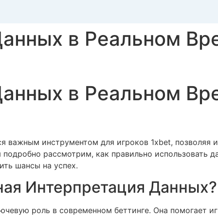
анных в Реальном Вр
анных в Реальном Вр
ся важным инструментом для игроков 1xbet, позволяя 
ы подробно рассмотрим, как правильно использовать д
ить шансы на успех.
ная Интерпретация Данных?
лючевую роль в современном беттинге. Она помогает 