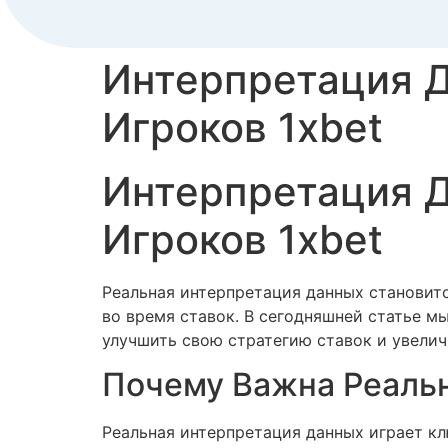
Интерпретация Д
Игроков 1xbet
Интерпретация Д
Игроков 1xbet
Реальная интерпретация данных становит
во время ставок. В сегодняшней статье м
улучшить свою стратегию ставок и увелич
Почему Важна Реаль
Реальная интерпретация данных играет к