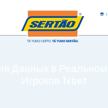
L
ия Данных в Реальном
Игроков 1xbet