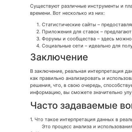
Существуют различные инструменты и пла
времени. Вот несколько из них:
Статистические сайты – предоставля
Приложения для ставок – предлагают
Форумы и сообщества – здесь можно
Социальные сети – идеально для пол
Заключение
В заключение, реальная интерпретация да
как правильно анализировать и использов
решения, что, в свою очередь, способст
информацию, вы сможете значительно улуч
Часто задаваемые во
1. Что такое интерпретация данных в реа
Это процесс анализа и использовани