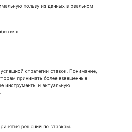
имальную пользу из данных в реальном
обытиях.
 успешной стратегии ставок. Понимание,
етторам принимать более взвешенные
ые инструменты и актуальную
.
принятия решений по ставкам.