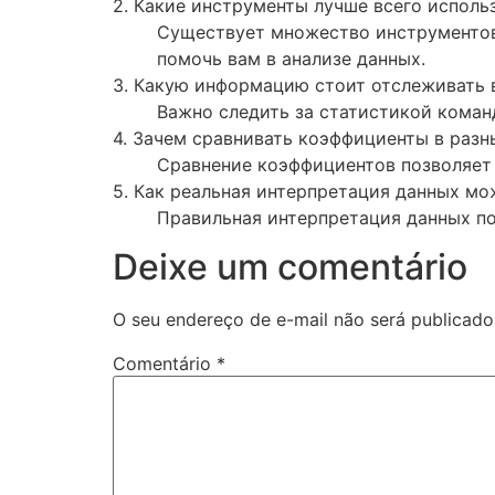
2. Какие инструменты лучше всего исполь
Существует множество инструментов,
помочь вам в анализе данных.
3. Какую информацию стоит отслеживать 
Важно следить за статистикой коман
4. Зачем сравнивать коэффициенты в разн
Сравнение коэффициентов позволяет
5. Как реальная интерпретация данных мо
Правильная интерпретация данных по
Deixe um comentário
O seu endereço de e-mail não será publicado
Comentário
*