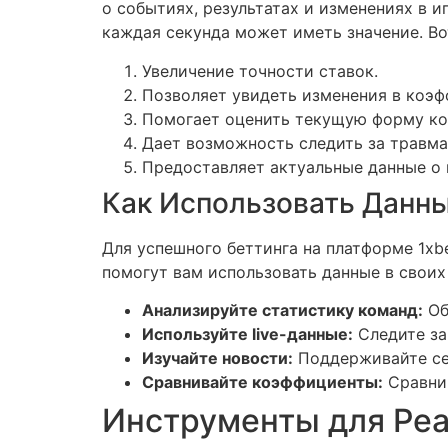
о событиях, результатах и изменениях в и
каждая секунда может иметь значение. Во
Увеличение точности ставок.
Позволяет увидеть изменения в коэф
Помогает оценить текущую форму ко
Дает возможность следить за травм
Предоставляет актуальные данные о
Как Использовать Данны
Для успешного беттинга на платформе 1xb
помогут вам использовать данные в своих
Анализируйте статистику команд:
Об
Используйте live-данные:
Следите за
Изучайте новости:
Поддерживайте себ
Сравнивайте коэффициенты:
Сравнив
Инструменты для Ре