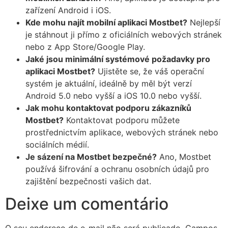
zařízení Android i iOS.
Kde mohu najít mobilní aplikaci Mostbet?
Nejlepší
je stáhnout ji přímo z oficiálních webových stránek
nebo z App Store/Google Play.
Jaké jsou minimální systémové požadavky pro
aplikaci Mostbet?
Ujistěte se, že váš operační
systém je aktuální, ideálně by měl být verzí
Android 5.0 nebo vyšší a iOS 10.0 nebo vyšší.
Jak mohu kontaktovat podporu zákazníků
Mostbet?
Kontaktovat podporu můžete
prostřednictvím aplikace, webových stránek nebo
sociálních médií.
Je sázení na Mostbet bezpečné?
Ano, Mostbet
používá šifrování a ochranu osobních údajů pro
zajištění bezpečnosti vašich dat.
Deixe um comentário
O seu endereço de e-mail não será publicado.
Campos