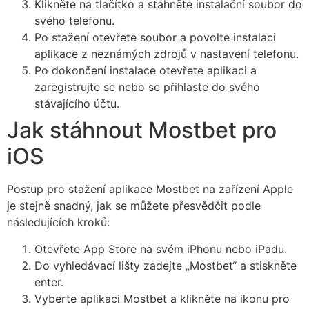
Klikněte na tlačítko a stáhněte instalační soubor do
svého telefonu.
Po stažení otevřete soubor a povolte instalaci
aplikace z neznámých zdrojů v nastavení telefonu.
Po dokončení instalace otevřete aplikaci a
zaregistrujte se nebo se přihlaste do svého
stávajícího účtu.
Jak stáhnout Mostbet pro
iOS
Postup pro stažení aplikace Mostbet na zařízení Apple
je stejně snadný, jak se můžete přesvědčit podle
následujících kroků:
Otevřete App Store na svém iPhonu nebo iPadu.
Do vyhledávací lišty zadejte „Mostbet“ a stiskněte
enter.
Vyberte aplikaci Mostbet a klikněte na ikonu pro