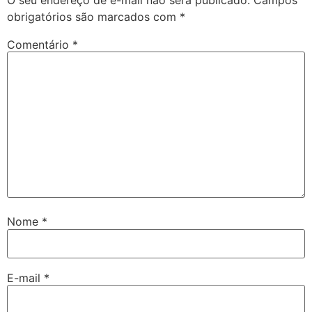
obrigatórios são marcados com
*
Comentário
*
Nome
*
E-mail
*