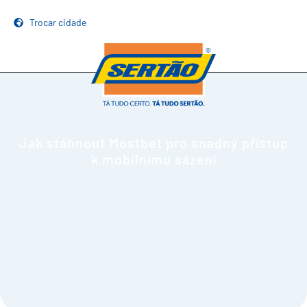
Trocar cidade
Jak stáhnout Mostbet pro snadný přístup
k mobilnímu sázení