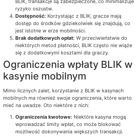
BLIK, transakcje są zabezpieczone, co minimalizuje
ryzyko oszustw.
Dostępność:
Korzystając z BLIK, gracze mają
dostęp do środków gdziekolwiek się znajdują, co
jest istotne w erze mobilności.
Brak dodatkowych opłat:
W przeciwieństwie do
niektórych metod płatności, BLIK często nie wiąże
się z dodatkowymi kosztami dla graczy.
Ograniczenia wpłaty BLIK w
kasynie mobilnym
Mimo licznych zalet, korzystanie z BLIK w kasynach
mobilnych ma również swoje ograniczenia, które warto
mieć na uwadze. Oto niektóre z nich:
Ograniczenia kwotowe:
Niektóre kasyna mogą
wprowadzać limity wpłat, co może blokować
możliwość dokonywania większych transakcji.