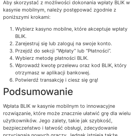
Aby skorzystać z możliwości dokonania wpłaty BLIK w
kasynie mobilnym, należy postępować zgodnie z
poniższymi krokami:
Wybierz kasyno mobilne, które akceptuje wpłaty
BLIK.
Zarejestruj się lub zaloguj na swoje konto.
Przejdź do sekcji “Wpłaty” lub “Płatności”.
Wybierz metodę płatności BLIK.
Wprowadź kwotę przelewu oraz kod BLIK, który
otrzymasz w aplikacji bankowej.
Potwierdź transakcję i ciesz się grą!
Podsumowanie
Wpłata BLIK w kasynie mobilnym to innowacyjne
rozwiązanie, które może znacznie ułatwić grę dla wielu
użytkowników. Jego zalety, takie jak szybkość,
bezpieczeństwo i łatwość obsługi, zdecydowanie
przyciągają nowych graczy. Jednak istnieją także