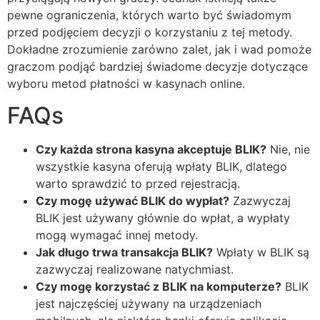
pewne ograniczenia, których warto być świadomym
przed podjęciem decyzji o korzystaniu z tej metody.
Dokładne zrozumienie zarówno zalet, jak i wad pomoże
graczom podjąć bardziej świadome decyzje dotyczące
wyboru metod płatności w kasynach online.
FAQs
Czy każda strona kasyna akceptuje BLIK?
Nie, nie
wszystkie kasyna oferują wpłaty BLIK, dlatego
warto sprawdzić to przed rejestracją.
Czy mogę używać BLIK do wypłat?
Zazwyczaj
BLIK jest używany głównie do wpłat, a wypłaty
mogą wymagać innej metody.
Jak długo trwa transakcja BLIK?
Wpłaty w BLIK są
zazwyczaj realizowane natychmiast.
Czy mogę korzystać z BLIK na komputerze?
BLIK
jest najczęściej używany na urządzeniach