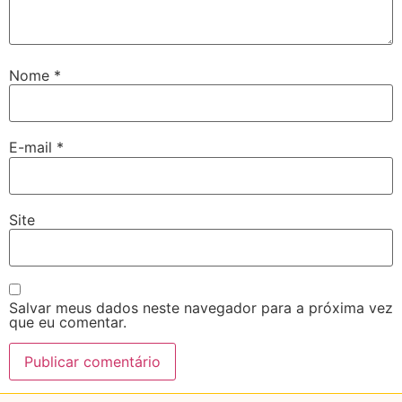
Nome
*
E-mail
*
Site
Salvar meus dados neste navegador para a próxima vez
que eu comentar.