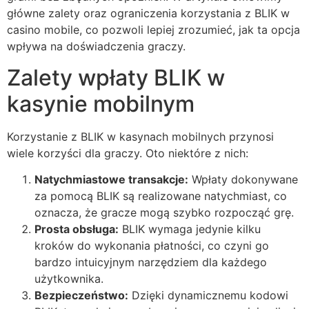
główne zalety oraz ograniczenia korzystania z BLIK w
casino mobile, co pozwoli lepiej zrozumieć, jak ta opcja
wpływa na doświadczenia graczy.
Zalety wpłaty BLIK w
kasynie mobilnym
Korzystanie z BLIK w kasynach mobilnych przynosi
wiele korzyści dla graczy. Oto niektóre z nich:
Natychmiastowe transakcje:
Wpłaty dokonywane
za pomocą BLIK są realizowane natychmiast, co
oznacza, że gracze mogą szybko rozpocząć grę.
Prosta obsługa:
BLIK wymaga jedynie kilku
kroków do wykonania płatności, co czyni go
bardzo intuicyjnym narzędziem dla każdego
użytkownika.
Bezpieczeństwo:
Dzięki dynamicznemu kodowi