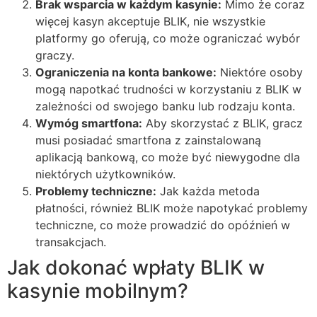
Brak wsparcia w każdym kasynie:
Mimo że coraz
więcej kasyn akceptuje BLIK, nie wszystkie
platformy go oferują, co może ograniczać wybór
graczy.
Ograniczenia na konta bankowe:
Niektóre osoby
mogą napotkać trudności w korzystaniu z BLIK w
zależności od swojego banku lub rodzaju konta.
Wymóg smartfona:
Aby skorzystać z BLIK, gracz
musi posiadać smartfona z zainstalowaną
aplikacją bankową, co może być niewygodne dla
niektórych użytkowników.
Problemy techniczne:
Jak każda metoda
płatności, również BLIK może napotykać problemy
techniczne, co może prowadzić do opóźnień w
transakcjach.
Jak dokonać wpłaty BLIK w
kasynie mobilnym?