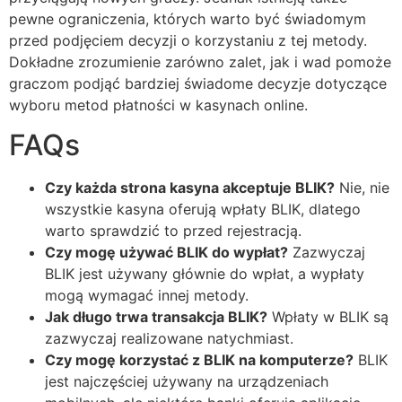
pewne ograniczenia, których warto być świadomym
przed podjęciem decyzji o korzystaniu z tej metody.
Dokładne zrozumienie zarówno zalet, jak i wad pomoże
graczom podjąć bardziej świadome decyzje dotyczące
wyboru metod płatności w kasynach online.
FAQs
Czy każda strona kasyna akceptuje BLIK?
Nie, nie
wszystkie kasyna oferują wpłaty BLIK, dlatego
warto sprawdzić to przed rejestracją.
Czy mogę używać BLIK do wypłat?
Zazwyczaj
BLIK jest używany głównie do wpłat, a wypłaty
mogą wymagać innej metody.
Jak długo trwa transakcja BLIK?
Wpłaty w BLIK są
zazwyczaj realizowane natychmiast.
Czy mogę korzystać z BLIK na komputerze?
BLIK
jest najczęściej używany na urządzeniach