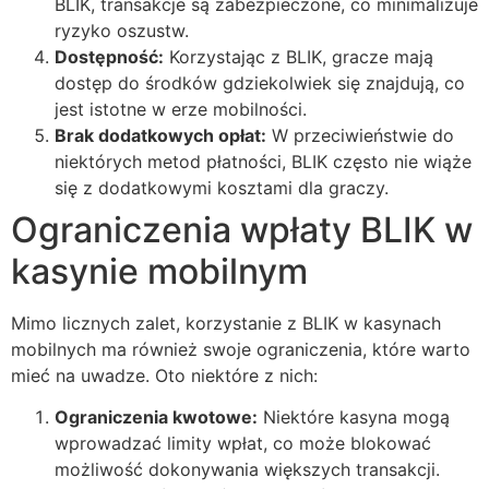
BLIK, transakcje są zabezpieczone, co minimalizuje
ryzyko oszustw.
Dostępność:
Korzystając z BLIK, gracze mają
dostęp do środków gdziekolwiek się znajdują, co
jest istotne w erze mobilności.
Brak dodatkowych opłat:
W przeciwieństwie do
niektórych metod płatności, BLIK często nie wiąże
się z dodatkowymi kosztami dla graczy.
Ograniczenia wpłaty BLIK w
kasynie mobilnym
Mimo licznych zalet, korzystanie z BLIK w kasynach
mobilnych ma również swoje ograniczenia, które warto
mieć na uwadze. Oto niektóre z nich:
Ograniczenia kwotowe:
Niektóre kasyna mogą
wprowadzać limity wpłat, co może blokować
możliwość dokonywania większych transakcji.