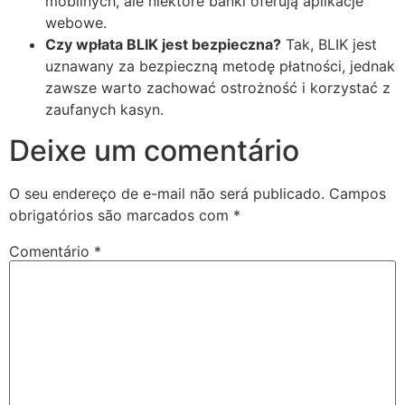
mobilnych, ale niektóre banki oferują aplikacje
webowe.
Czy wpłata BLIK jest bezpieczna?
Tak, BLIK jest
uznawany za bezpieczną metodę płatności, jednak
zawsze warto zachować ostrożność i korzystać z
zaufanych kasyn.
Deixe um comentário
O seu endereço de e-mail não será publicado.
Campos
obrigatórios são marcados com
*
Comentário
*