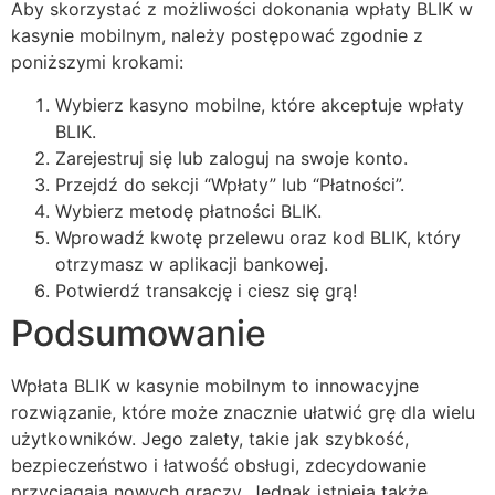
Aby skorzystać z możliwości dokonania wpłaty BLIK w
kasynie mobilnym, należy postępować zgodnie z
poniższymi krokami:
Wybierz kasyno mobilne, które akceptuje wpłaty
BLIK.
Zarejestruj się lub zaloguj na swoje konto.
Przejdź do sekcji “Wpłaty” lub “Płatności”.
Wybierz metodę płatności BLIK.
Wprowadź kwotę przelewu oraz kod BLIK, który
otrzymasz w aplikacji bankowej.
Potwierdź transakcję i ciesz się grą!
Podsumowanie
Wpłata BLIK w kasynie mobilnym to innowacyjne
rozwiązanie, które może znacznie ułatwić grę dla wielu
użytkowników. Jego zalety, takie jak szybkość,
bezpieczeństwo i łatwość obsługi, zdecydowanie
przyciągają nowych graczy. Jednak istnieją także