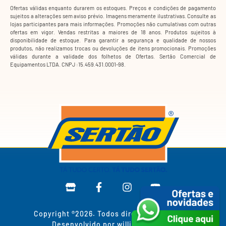
Ofertas válidas enquanto durarem os estoques. Preços e condições de pagamento
sujeitos a alterações sem aviso prévio. Imagens meramente ilustrativas. Consulte as
lojas participantes para mais informações. Promoções não cumulativas com outras
ofertas em vigor. Vendas restritas a maiores de 18 anos. Produtos sujeitos à
disponibilidade de estoque. Para garantir a segurança e qualidade de nossos
produtos, não realizamos trocas ou devoluções de itens promocionais. Promoções
válidas durante a validade dos folhetos de Ofertas. Sertão Comercial de
Equipamentos LTDA. CNPJ :15.459.431.0001-98.
Copyright ®2026. Todos direitos reservados
Desenvolvido por williancorrea.cc