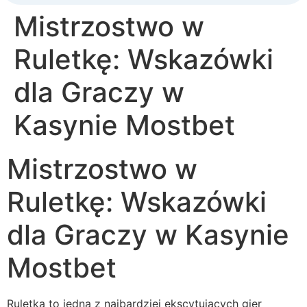
Mistrzostwo w
Ruletkę: Wskazówki
dla Graczy w
Kasynie Mostbet
Mistrzostwo w
Ruletkę: Wskazówki
dla Graczy w Kasynie
Mostbet
Ruletka to jedna z najbardziej ekscytujących gier