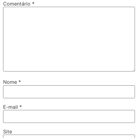
Comentário
*
Nome
*
E-mail
*
Site