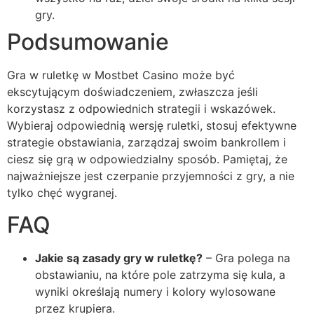
gry.
Podsumowanie
Gra w ruletkę w Mostbet Casino może być
ekscytującym doświadczeniem, zwłaszcza jeśli
korzystasz z odpowiednich strategii i wskazówek.
Wybieraj odpowiednią wersję ruletki, stosuj efektywne
strategie obstawiania, zarządzaj swoim bankrollem i
ciesz się grą w odpowiedzialny sposób. Pamiętaj, że
najważniejsze jest czerpanie przyjemności z gry, a nie
tylko chęć wygranej.
FAQ
Jakie są zasady gry w ruletkę?
– Gra polega na
obstawianiu, na które pole zatrzyma się kula, a
wyniki określają numery i kolory wylosowane
przez krupiera.