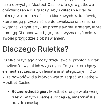
hazardowych, a Mostbet Casino oferuje wyjątkowe
doświadczenie dla graczy. Aby skutecznie grać w
ruletkę, warto poznać kilka kluczowych wskazówek,
które mogą przyczynić się do zwiększenia szans na
wygraną. W tym artykule przedstawimy strategie, które
pomogą Ci opanować tę grę oraz wyznaczyć cele w
Twojej przygodzie z obstawianiem.
Dlaczego Ruletka?
Ruletka przyciąga graczy dzięki swojej prostocie oraz
możliwości wysokich wygranych. To gra, która łączy
element szczęścia z dylematami strategicznymi. Oto
kilka powodów, dla których warto zagrać w ruletkę w
Mostbet Casino:
Różnorodność gier:
Mostbet oferuje wiele wersji
ruletki, w tym ruletkę europejską, amerykańską
oraz francuską.