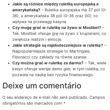
Jakie są różnice między ruletką europejską a
amerykańską?
– Ruletka europejska ma 37 pól (0-
36), a amerykańska 38 pól (0-36 oraz 00), co
wpływa na przewagę kasyna.
Czy mogę grać w ruletkę na żywo w Mostbet?
–
Tak, Mostbet oferuje grę na żywo z krupierami, co
zwiększa realizm i emocje.
Jakie strategie są najskuteczniejsze w ruletkę?
–
Najpopularniejsze strategie to Martingale,
Fibonacci czy zakłady na równe szanse.
Czy można grać w ruletkę za darmo?
– Tak, wiele
kasyn oferuje wersje demo gier, w tym ruletkę, co
pozwala na naukę bez ryzyka finansowego.
Deixe um comentário
O seu endereço de e-mail não será publicado.
Campos
obrigatórios são marcados com
*