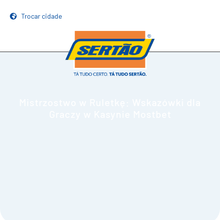
Trocar cidade
Mistrzostwo w Ruletkę: Wskazówki dla
Graczy w Kasynie Mostbet