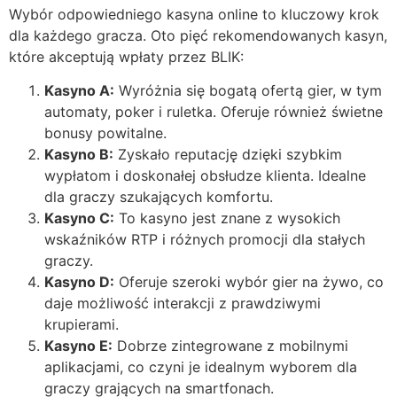
Wybór odpowiedniego kasyna online to kluczowy krok
dla każdego gracza. Oto pięć rekomendowanych kasyn,
które akceptują wpłaty przez BLIK:
Kasyno A:
Wyróżnia się bogatą ofertą gier, w tym
automaty, poker i ruletka. Oferuje również świetne
bonusy powitalne.
Kasyno B:
Zyskało reputację dzięki szybkim
wypłatom i doskonałej obsłudze klienta. Idealne
dla graczy szukających komfortu.
Kasyno C:
To kasyno jest znane z wysokich
wskaźników RTP i różnych promocji dla stałych
graczy.
Kasyno D:
Oferuje szeroki wybór gier na żywo, co
daje możliwość interakcji z prawdziwymi
krupierami.
Kasyno E:
Dobrze zintegrowane z mobilnymi
aplikacjami, co czyni je idealnym wyborem dla
graczy grających na smartfonach.