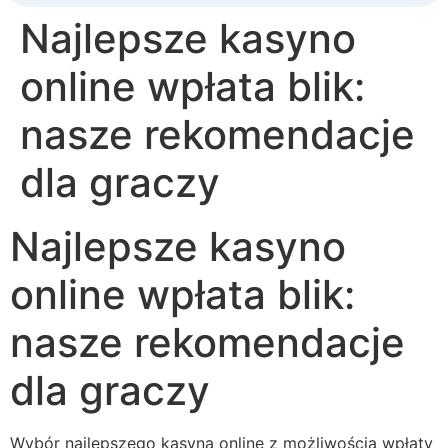
Najlepsze kasyno
online wpłata blik:
nasze rekomendacje
dla graczy
Najlepsze kasyno
online wpłata blik:
nasze rekomendacje
dla graczy
Wybór najlepszego kasyna online z możliwością wpłaty