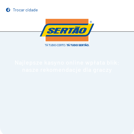
Trocar cidade
Najlepsze kasyno online wpłata blik:
nasze rekomendacje dla graczy