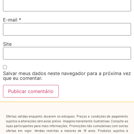
E-mail
*
Site
Salvar meus dados neste navegador para a próxima vez
que eu comentar.
Ofertas válidas enquanto durarem os estoques. Preços e condições de pagamento
sujeitos a alterações sem aviso prévio. Imagens meramente ilustrativas. Consulte as
lojas participantes para mais informações. Promoções não cumulativas com outras
ofertas em vigor. Vendas restritas a maiores de 18 anos. Produtos sujeitos à