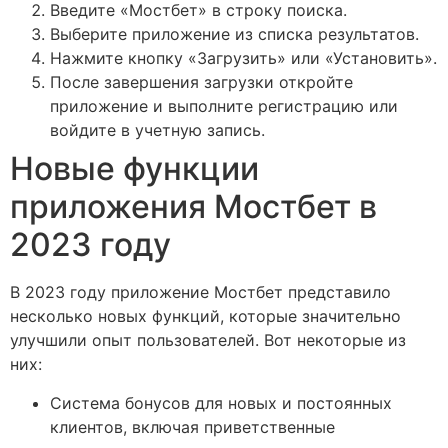
Введите «Мостбет» в строку поиска.
Выберите приложение из списка результатов.
Нажмите кнопку «Загрузить» или «Установить».
После завершения загрузки откройте
приложение и выполните регистрацию или
войдите в учетную запись.
Новые функции
приложения Мостбет в
2023 году
В 2023 году приложение Мостбет представило
несколько новых функций, которые значительно
улучшили опыт пользователей. Вот некоторые из
них:
Система бонусов для новых и постоянных
клиентов, включая приветственные