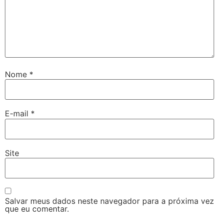
Nome
*
E-mail
*
Site
Salvar meus dados neste navegador para a próxima vez
que eu comentar.