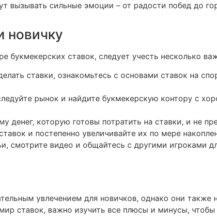
т вызывать сильные эмоции – от радости побед до го
и новичку
ире букмекерских ставок, следует учесть несколько ва
елать ставки, ознакомьтесь с основами ставок на сп
ледуйте рынок и найдите букмекерскую контору с хо
у денег, которую готовы потратить на ставки, и не пр
тавок и постепенно увеличивайте их по мере накопле
и, смотрите видео и общайтесь с другими игроками д
тельным увлечением для новичков, однако они также н
мир ставок, важно изучить все плюсы и минусы, чтобы