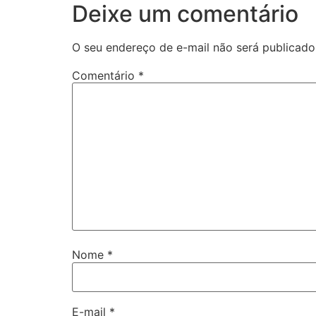
Deixe um comentário
O seu endereço de e-mail não será publicado
Comentário
*
Nome
*
E-mail
*