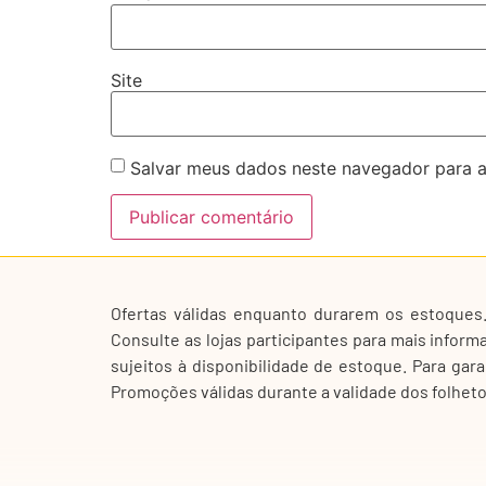
Site
Salvar meus dados neste navegador para a
Ofertas válidas enquanto durarem os estoques.
Consulte as lojas participantes para mais infor
sujeitos à disponibilidade de estoque. Para gar
Promoções válidas durante a validade dos folhet