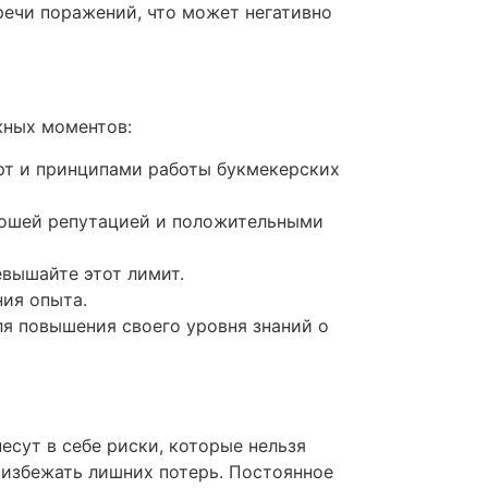
речи поражений, что может негативно
жных моментов:
орт и принципами работы букмекерских
рошей репутацией и положительными
евышайте этот лимит.
ния опыта.
ля повышения своего уровня знаний о
есут в себе риски, которые нельзя
 избежать лишних потерь. Постоянное