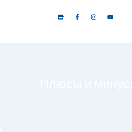
Плюсы и минус