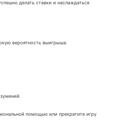
успешно делать ставки и наслаждаться
сокую вероятность выигрыша.
азумений.
ссиональной помощью или прекратите игру