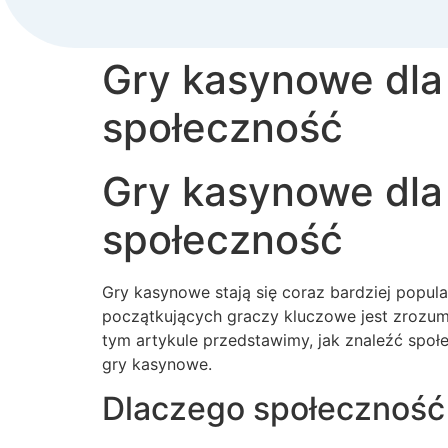
Gry kasynowe dla 
społeczność
Gry kasynowe dla 
społeczność
Gry kasynowe stają się coraz bardziej popul
początkujących graczy kluczowe jest zrozumi
tym artykule przedstawimy, jak znaleźć społe
gry kasynowe.
Dlaczego społeczność