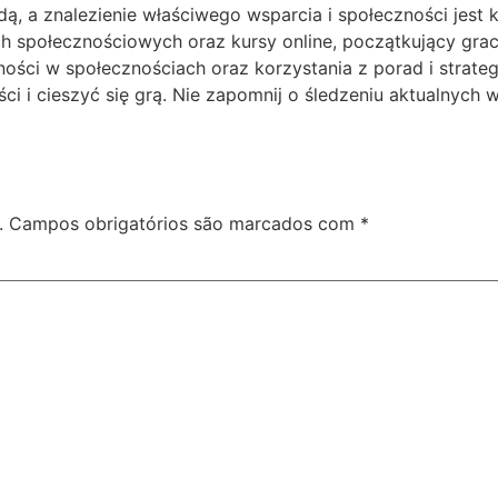
, a znalezienie właściwego wsparcia i społeczności jest
ch społecznościowych oraz kursy online, początkujący gra
i w społecznościach oraz korzystania z porad i strategii 
 i cieszyć się grą. Nie zapomnij o śledzeniu aktualnych w
.
Campos obrigatórios são marcados com
*