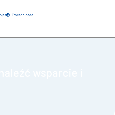
ojas
Trocar cidade
naleźć wsparcie i