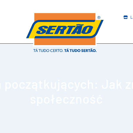
L
 początkujących: Jak z
społeczność