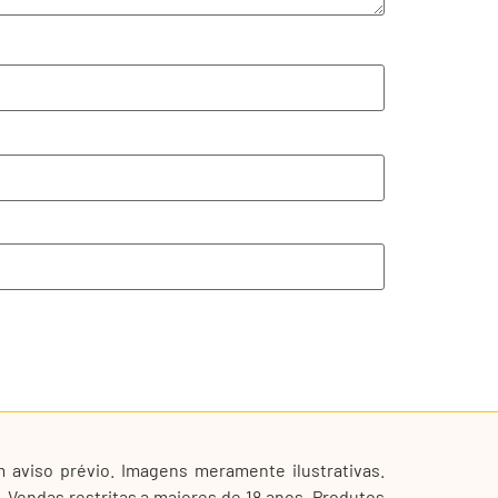
 aviso prévio. Imagens meramente ilustrativas.
 Vendas restritas a maiores de 18 anos. Produtos