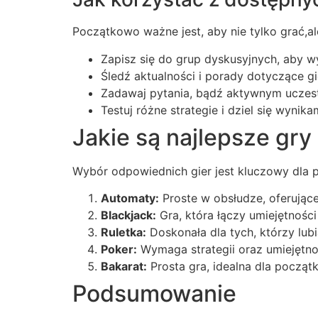
Początkowo ważne jest, aby nie tylko grać,a
Zapisz się do grup dyskusyjnych, aby w
Śledź aktualności i porady dotyczące g
Zadawaj pytania, bądź aktywnym uczest
Testuj różne strategie i dziel się wynika
Jakie są najlepsze gr
Wybór odpowiednich gier jest kluczowy dla p
Automaty:
Proste w obsłudze, oferując
Blackjack:
Gra, która łączy umiejętnośc
Ruletka:
Doskonała dla tych, którzy lub
Poker:
Wymaga strategii oraz umiejętnoś
Bakarat:
Prosta gra, idealna dla począt
Podsumowanie