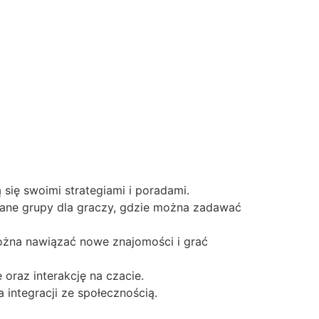
się swoimi strategiami i poradami.
wane grupy dla graczy, gdzie można zadawać
ożna nawiązać nowe znajomości i grać
raz interakcję na czacie.
 integracji ze społecznością.